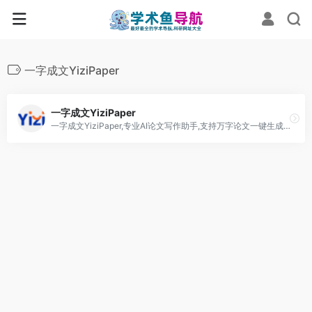
一字成文YiziPaper
一字成文YiziPaper
一字成文YiziPaper,专业AI论文写作助手,支持万字论文一键生成,自动排版校对,智能降重降AI率,覆盖12大学科820专业方向