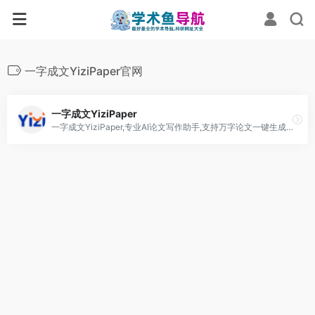
一字成文YiziPaper官网
一字成文YiziPaper
一字成文YiziPaper,专业AI论文写作助手,支持万字论文一键生成,自动排版校对,智能降重降AI率,覆盖12大学科820专业方向