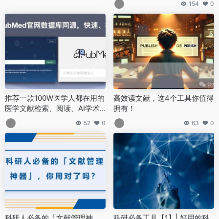
154
0
推荐一款100W医学人都在用的
高效读文献，这4个工具你值得
医学文献检索、阅读、AI学术
拥有！
搜索工具
52
0
63
0
科研人必备的「文献管理神
科研必备工具【1】| 好用的科