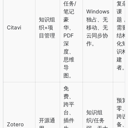
任务/
复杂
笔记
Windows
课
知识组
豪
独占、无
题，
Citavi
织+项
华、
移动、无
需要
目管理
PDF
云同步协
结构
深
作。
化知
度、
识构
思维
建
导
者。
图。
免
费、
预算
跨平
零、
台、
知识组
跨设
开源通
插件
织/任务
Zotero
备、