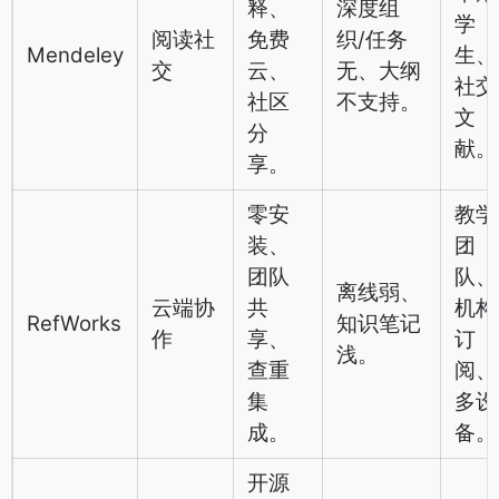
释、
深度组
学
阅读社
免费
织/任务
Mendeley
生、
交
云、
无、大纲
社交
社区
不支持。
文
分
献。
享。
零安
教学
装、
团
团队
队、
离线弱、
云端协
共
机构
RefWorks
知识笔记
作
享、
订
浅。
查重
阅、
集
多设
成。
备。
开源