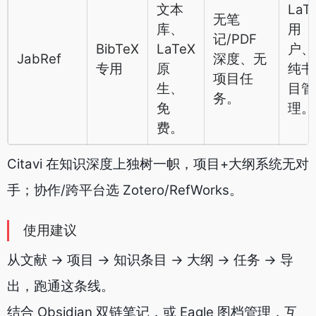
文本
LaT
无笔
库、
用
记/PDF
BibTeX
LaTeX
户、
JabRef
深度、无
专用
原
纯书
项目任
生、
目管
务。
免
理。
费。
Citavi 在知识深度上独树一帜，项目+大纲系统无对
手；协作/跨平台选 Zotero/RefWorks。
使用建议
从文献 → 项目 → 知识条目 → 大纲 → 任务 → 导
出，跑通这条线。
结合 Obsidian 双链笔记，或 Eagle 图档管理，互