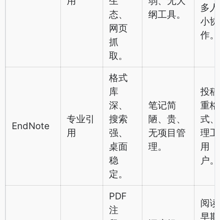
用
生
弱、无大
多人
态、
纲工具。
小协
网页
作。
抓
取。
格式
库
投稿
深、
笔记简
重格
专业引
搜索
陋、贵、
式、
EndNote
用
强、
无项目管
理工
桌面
理。
用
稳
户。
定。
PDF
阅读
注
早期