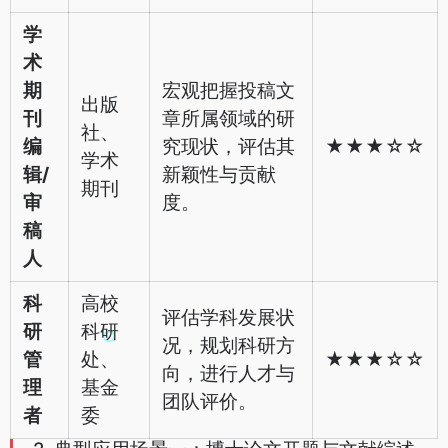
学
术
期
宏观把握投稿文
出版
刊
章所属领域的研
社、
编
究现状，评估其
★★★☆☆
学术
辑/
新颖性与贡献
期刊
审
度。
稿
人
科
高校
评估学科发展状
研
科研
况，规划科研方
管
处、
★★★☆☆
向，进行人才与
理
基金
团队评价。
者
委