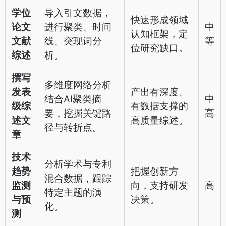
学位
导入引文数据，
快速形成领域
论文
进行聚类、时间
中
认知框架，定
文献
线、突现词分
等
位研究缺口。
综述
析。
撰写
多维度网络分析
发表
产出有深度、
结合AI聚类摘
中
级综
有数据支撑的
要，挖掘关键路
高
述文
高质量综述。
径与转折点。
章
技术
分析学术与专利
趋势
把握创新方
混合数据，跟踪
监测
向，支持研发
高
特定主题的演
与预
决策。
化。
测