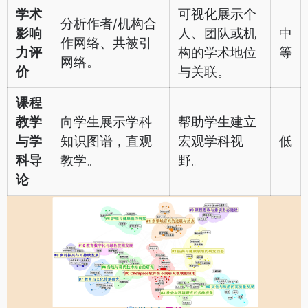
学术
可视化展示个
分析作者/机构合
影响
人、团队或机
中
作网络、共被引
力评
构的学术地位
等
网络。
价
与关联。
课程
教学
向学生展示学科
帮助学生建立
与学
知识图谱，直观
宏观学科视
低
科导
教学。
野。
论