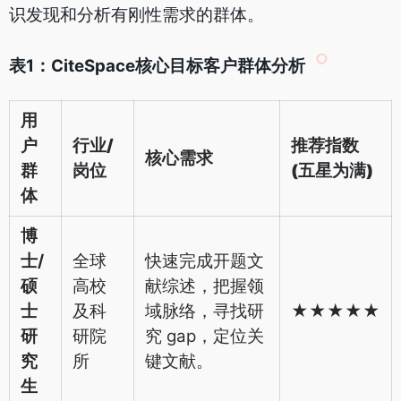
识发现和分析有刚性需求的群体。
表1：CiteSpace核心目标客户群体分析
用
户
行业/
推荐指数
核心需求
群
岗位
(五星为满)
体
博
士/
全球
快速完成开题文
硕
高校
献综述，把握领
士
及科
域脉络，寻找研
★★★★★
研
研院
究 gap，定位关
究
所
键文献。
生