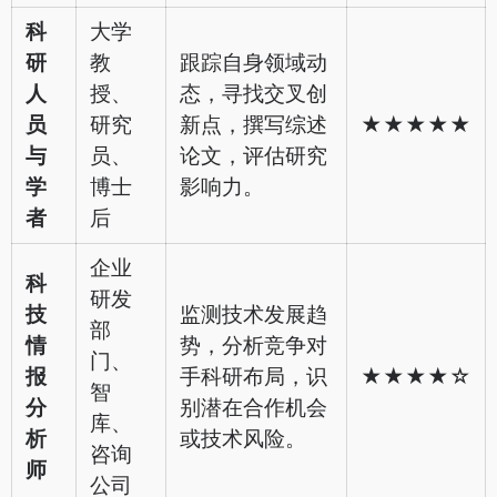
科
大学
研
教
跟踪自身领域动
人
授、
态，寻找交叉创
员
研究
新点，撰写综述
★★★★★
与
员、
论文，评估研究
学
博士
影响力。
者
后
企业
科
研发
技
监测技术发展趋
部
情
势，分析竞争对
门、
报
手科研布局，识
★★★★☆
智
分
别潜在合作机会
库、
析
或技术风险。
咨询
师
公司