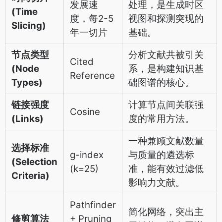
发展速
处理，是生成时区
(Time
度，每2-5
视图和探测突现的
Slicing)
年一切片
基础。
节点类型
分析文献共被引关
Cited
(Node
系，是构建知识基
Reference
Types)
础图谱的核心。
链接强度
计算节点间关联强
Cosine
(Links)
度的常用方法。
一种兼顾文献数量
选择标准
g-index
与质量的遴选标
(Selection
(k=25)
准，能有效过滤低
Criteria)
影响力文献。
Pathfinder
简化网络，突出主
修剪算法
+ Pruning