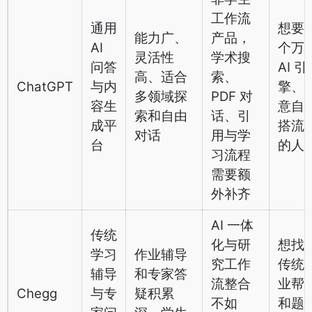
工作流
通用
想要
能力广、
产品，
AI
个万
灵活性
学术搜
问答
AI 引
高、适合
索、
ChatGPT
与内
擎、
多领域探
PDF 对
容生
意自
索和自由
话、引
成平
搭流
对话
用与学
台
的人
习流程
需要额
外补齐
AI 一体
传统
化与研
想找
学习
作业辅导
究工作
传统
辅导
和专家答
流整合
业帮
Chegg
与专
疑积累
不如
和题