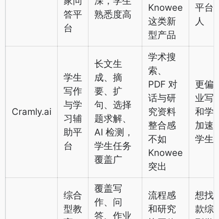
家问
深，学生
Knowee
平台
答平
熟悉度高
这类新
人
台
型产品
学术搜
长文生
索、
学生
成、摘
PDF 对
更偏
写作
要、扩
话与研
业写
与学
句、选择
Cramly.ai
究资料
和学
习辅
题求解、
整合感
加速
助平
AI 检测，
不如
学生
台
学生任务
Knowee
覆盖广
突出
覆盖写
综合
流程感
想找
作、问
型教
和研究
款综
答、作业