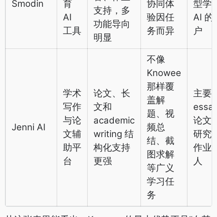
Smodin
育
协同体
型学
支持，多
AI
验因任
AI 的
功能导向
工具
务而异
户
明显
不像
Knowee
那样覆
学术
论文、长
主要
盖解
写作
文和
essa
题、视
与论
academic
论文
Jenni AI
频总
文辅
writing 结
研究
结、截
助平
构化支持
作业
图求解
台
更强
人
等广义
学习任
务