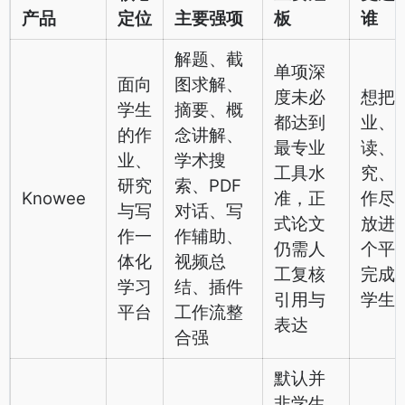
产品
定位
主要强项
板
谁
解题、截
单项深
面向
图求解、
度未必
想把
学生
摘要、概
都达到
业、
的作
念讲解、
最专业
读、
业、
学术搜
工具水
究、
研究
索、PDF
Knowee
准，正
作尽
与写
对话、写
式论文
放进
作一
作辅助、
仍需人
个平
体化
视频总
工复核
完成
学习
结、插件
引用与
学生
平台
工作流整
表达
合强
默认并
非学生