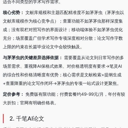
适合不同类型的学术写作需求。
核心劣势：
文献库规模和主题匹配精准度不如茅茅虫（茅茅虫以
文献库规模作为核心竞争点）；查重功能不如茅茅虫那样深度集
成；没有双栏对照写作的界面设计；移动端体验不如茅茅虫优化
充分；场景覆盖广但学术写作专项深度相对分散；论文写作字数
上限的约束在长篇毕业论文中会较快触及。
与茅茅虫的关键差异选择依据：
需要覆盖从论文到日常写作的多
场景需求、重视降AI保格式效果、对价格透明度有要求→笔灵AI
的综合性和价格清晰度有优势；核心需求是文献检索+提纲生成
+查重降重的论文写作闭环→茅茅虫的专项一站式设计更聚焦。
定价参考：
免费版有限功能；付费套餐约49-99元/月，年付有较
大折扣；官网有明确价格表。
2. 千笔AI论文