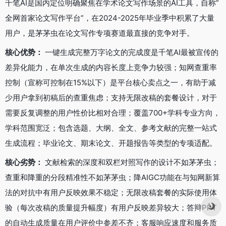
千笔AI是国内定位明确聚焦在学术论文写作场景的AI工具，自称”
全网首家论文写作平台”，在2024-2025年毕业季中积累了大量
用户，是茅茅虫在论文写作专项赛道最直接的竞争对手。
核心优势：
一键生成完整万字论文的完成度是千笔AI最被宣传的
差异化能力，在单次生成的内容长度上竞争力较强；知网查重率
控制（宣称可控制在15%以下）是平台核心卖点之一，有助于减
少用户拿到初稿后的查重焦虑；支持无限改稿的套餐设计，对于
需要反复调整的用户性价比相对合理；覆盖700+学科专业方向，
学科范围宽泛；包含选题、大纲、全文、参考文献的完整一站式
生成流程；毕业论文、期末论文、开题报告等类型的专项适配。
核心劣势：
文献检索的深度和双栏对照写作的设计不如茅茅虫；
查重和降重的分段精准性不如茅茅虫；降AIGC功能在与知网新算
法的对抗中有用户反映效果不稳定；无限改稿套餐的实际使用体
验（每次改稿的质量提升幅度）有用户反映差异较大；答辩PPT
的自动生成质量在用户评价中参差不齐；客服响应速度和服务质