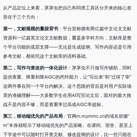
从产品定位上来看，茅茅虫把自己和同类工具区分开来的核心差
异在于三个方向：
第一，文献规模的量级背书
：平台宣称拥有两亿篇中文论文文献
资源和一亿篇英文论文文献数据，覆盖多学科方向，文献库是整
个平台功能的底层支撑——无论是生成提纲、写作内容还是引用
参考文献，都依托这个文献库的语料基础。
第二，写作与查改的一体化设计
：茅茅虫不只做写作辅助，同时
提供查重、降重和降AIGC的闭环能力，让”写出来”和”过得了审”
这两件事在同一个平台内解决。这个思路的背后是对用户实际场
景的准确理解——大多数学生在用AI写完论文后，面对的最大挑
战不是内容不够，而是查重率过高或AIGC率超标。
第三，移动端优先的产品布局
：官网m.mymmc.cn的域名前缀”
m”本身就暗示了移动端优先的产品策略。在课间、宿舍、甚至上
下学途中可以随时打开查文献、修改提纲的设计，比一些只能在