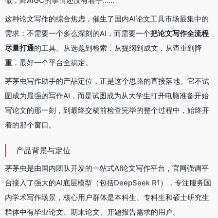
做，降AIGC的事情还没有着手……
这种论文写作的综合焦虑，催生了国内AI论文工具市场最集中的
需求：不需要一个多么深刻的AI，而需要一个
把论文写作全流程
尽量打通
的工具。从选题到检索，从提纲到成文，从查重到降
重，最好一个平台全搞定。
茅茅虫写作助手的产品定位，正是这个思路的直接落地。它不试
图成为最强的写作AI，而是试图成为从大学生打开电脑准备开始
写论文的那一刻，到最终交稿前检查完毕的整个过程中，始终开
着的那个窗口。
产品背景与定位
茅茅虫是由国内团队开发的一站式AI论文写作平台，官网强调平
台接入了强大的AI底层模型（包括DeepSeek R1），专注服务国
内学术写作场景，核心用户群体是本科生、专科生和硕士研究生
群体中有毕业论文、期末论文、开题报告需求的用户。