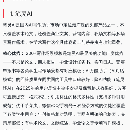
1. 笔灵AI
笔灵AI是国内AI写作助手市场中定位最广泛的头部产品之一，不
只覆盖学术论文，还覆盖商业文案、营销内容、职场文档等多场
景写作需求，在学术写作这个具体赛道上与茅茅虫有功能重叠。
核心优势：
200+写作场景模板是笔灵AI最显著的功能广度优势
——不只是论文，期末报告、毕业设计任务书、实习日志、竞赛
申报书等各类学生写作场景都有对应模板；AI万能助手（AI对话
模式）的回答质量在同类国内工具中口碑较好；降AI功能（笔灵
降AI）在2025年的用户反馈中被多次提及保留格式效果好，改完
可直接提交，格式不乱；引用标注的格式多样性（支持多种引用
规范）优于茅茅虫；微信/QQ/手机号三种登录方式的便捷性覆盖
了各类学生用户；年付价格相对透明，官网有明确的价格表，决
策摩擦低；有学术论文、文献综述、毕业论文等专项写作模板，