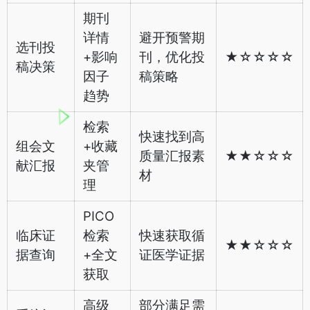
期刊
详情
避开预警期
选刊投
+影响
刊，优化投
★☆☆☆☆
稿决策
因子
稿策略
趋势
检索
快速找到高
组会文
+收藏
质量汇报素
★★☆☆☆
献汇报
夹管
材
理
PICO
临床证
检索
快速获取循
★★☆☆☆
据查询
+全文
证医学证据
获取
高级
部分满足需