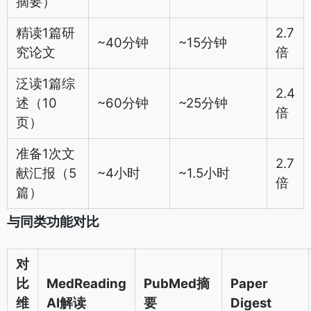
摘要）
精读1篇研
2.7
~40分钟
~15分钟
究论文
倍
泛读1篇综
2.4
述（10
~60分钟
~25分钟
倍
页）
准备1次文
2.7
献汇报（5
~4小时
~1.5小时
倍
篇）
与同类功能对比
对
比
MedReading
PubMed摘
Paper
维
AI解读
要
Digest