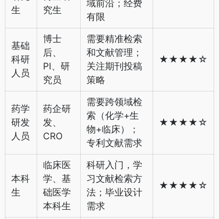
域前沿；经费
生
究生
有限
博士
需要精准检索
基础
后、
和文献管理；
科研
★★★★☆
PI、研
关注期刊投稿
人员
究员
策略
需要跨领域检
药学
药企研
索（化学+生
研发
发、
★★★★☆
物+临床）；
人员
CRO
专利文献需求
临床医
科研入门，学
本科
学、基
习文献检索方
★★★★☆
生
础医学
法；毕业设计
本科生
需求