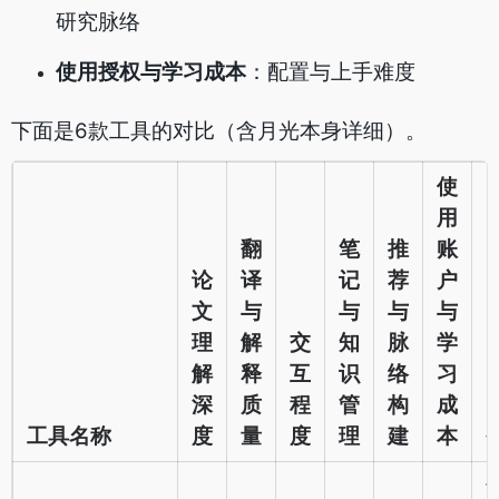
研究脉络
使用授权与学习成本
：配置与上手难度
下面是6款工具的对比（含月光本身详细）。
使
用
翻
笔
推
账
论
译
记
荐
户
文
与
与
与
与
理
解
交
知
脉
学
解
释
互
识
络
习
深
质
程
管
构
成
工具名称
度
量
度
理
建
本