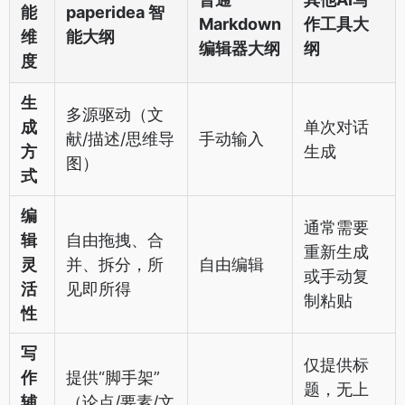
能
paperidea 智
Markdown
作工具大
维
能大纲
编辑器大纲
纲
度
生
多源驱动（文
成
单次对话
献/描述/思维导
手动输入
方
生成
图）
式
编
通常需要
辑
自由拖拽、合
重新生成
灵
并、拆分，所
自由编辑
或手动复
活
见即所得
制粘贴
性
写
仅提供标
作
提供“脚手架”
题，无上
辅
（论点/要素/文