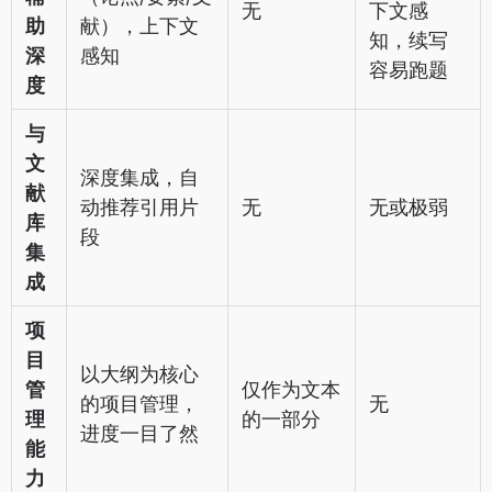
无
下文感
助
献），上下文
知，续写
深
感知
容易跑题
度
与
文
深度集成，自
献
动推荐引用片
无
无或极弱
库
段
集
成
项
目
以大纲为核心
管
仅作为文本
的项目管理，
无
理
的一部分
进度一目了然
能
力