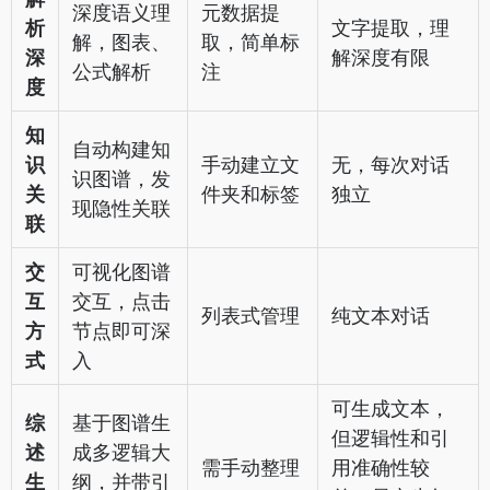
深度语义理
元数据提
析
文字提取，理
解，图表、
取，简单标
深
解深度有限
公式解析
注
度
知
自动构建知
识
手动建立文
无，每次对话
识图谱，发
关
件夹和标签
独立
现隐性关联
联
交
可视化图谱
互
交互，点击
列表式管理
纯文本对话
方
节点即可深
式
入
可生成文本，
综
基于图谱生
但逻辑性和引
述
成多逻辑大
需手动整理
用准确性较
生
纲，并带引