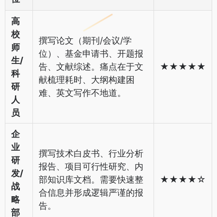
高
校
撰写论文（期刊/会议/学
师
位）、基金申请书、开题报
生/
告、文献综述。痛点在于文
★★★★★
科
献梳理耗时、大纲构建困
研
难、英文写作不地道。
人
员
企
业
撰写技术白皮书、行业分析
研
报告、项目可行性研究、内
发/
部知识库文档。需要快速整
★★★★☆
战
合信息并形成逻辑严谨的报
略
告。
部