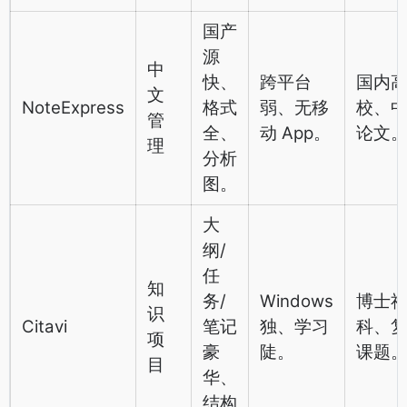
国产
源
中
快、
跨平台
国内
文
NoteExpress
格式
弱、无移
校、
管
全、
动 App。
论文
理
分析
图。
大
纲/
任
知
务/
Windows
博士
识
Citavi
笔记
独、学习
科、
项
豪
陡。
课题
目
华、
结构