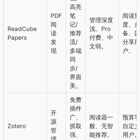
高亮
PDF
笔
阅读
管理深度
阅
记/
度、
ReadCube
浅、Pro
读
推荐
备、
Papers
付费、中
发
流/
分享
文弱。
现
多端
户。
同
步/
界面
美。
免费
插件
开
广、
阅读器一
预算
源
Zotero
抓取
般、无智
自定
管
强、
能推荐。
用户
理