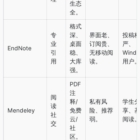
生态
全。
格式
专
深、
界面老、
投稿
业
桌面
订阅贵、
严、
EndNote
引
稳、
无移动阅
Wind
用
大库
读。
用户
强。
PDF
注
阅
释/
私有风
学生
读
Mendeley
免费
险、推荐
享、
社
云/
弱。
阅读
交
社
区。