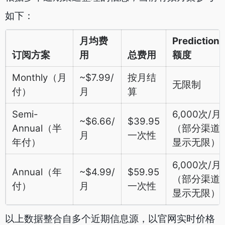
如下：
月均费
Predictions
订阅方案
用
总费用
额度
Monthly（月
~$7.99/
按月结
无限制
付）
月
算
Semi-
6,000次/月
~$6.66/
$39.95
Annual（半
（部分渠道
月
一次性
年付）
显示无限）
6,000次/月
Annual（年
~$4.99/
$59.95
（部分渠道
付）
月
一次性
显示无限）
以上数据整合自多个近期信息源，以官网实时价格