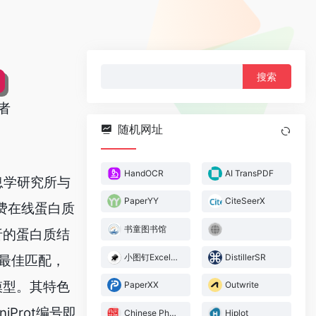
搜
索：
者
随机网址
HandOCR
AI TransPDF
息学研究所与
PaperYY
CiteSeerX
费在线蛋白质
书童图书馆
析的蛋白质结
小图钉Excel助手
DistillerSR
索最佳匹配，
模型。其特色
PaperXX
Outwrite
Prot编号即
Chinese Physics C
Hiplot