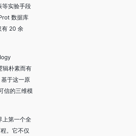
振等实验手段
ot 数据库
 20 余
ogy
逻辑朴素而有
。基于这一原
出可信的三维模
界上第一个全
历程。它不仅