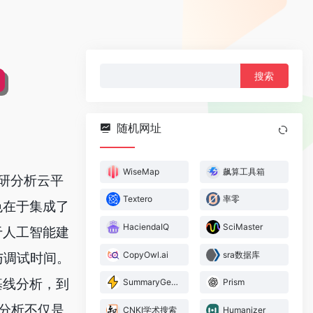
搜
索：
随机网址
WiseMap
飙算工具箱
科研分析云平
Textero
率零
色在于集成了
HaciendaIQ
SciMaster
于人工智能建
CopyOwl.ai
sra数据库
与调试时间。
基线分析，到
SummaryGenerator.AI
Prism
智分析不仅是
CNKI学术搜索
Humanizer