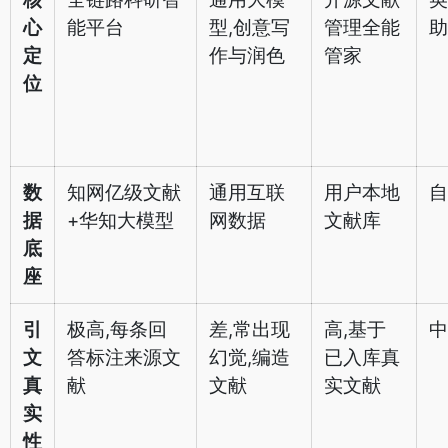
心
能平台
型,创意写
管理全能
助
定
作与润色
管家
位
数
知网亿级文献
通用互联
用户本地
自
据
+华知大模型
网数据
文献库
底
座
引
极高,每条回
差,常出现
高,基于
中
文
答标注来源文
幻觉,编造
已入库真
真
献
文献
实文献
实
性