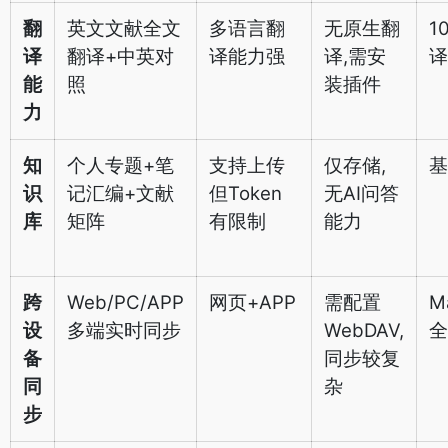
翻
英文文献全文
多语言翻
无原生翻
1
译
翻译+中英对
译能力强
译,需安
译
能
照
装插件
力
知
个人专题+笔
支持上传
仅存储,
基
识
记汇编+文献
但Token
无AI问答
库
矩阵
有限制
能力
跨
Web/PC/APP
网页+APP
需配置
M
设
多端实时同步
WebDAV,
全
备
同步较复
同
杂
步