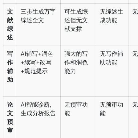
文
三步生成万字
可生成综
无综述生
无
献
综述全文
述但无文
成功能
综
献支撑
述
写
AI辅写+润色
强大的写
无写作辅
无
作
+续写+改写
作和润色
助功能
辅
+规范提示
能力
助
论
AI智能诊断,
无预审功
无预审功
无
文
生成分析报告
能
能
预
审