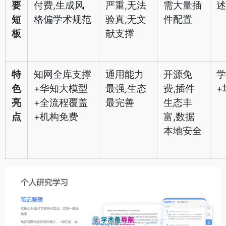
要
付费,生成风
严重,无法
需大量插
述
短
格偏学术规范
验真,无文
件配置
板
献支撑
特
知网全库支撑
通用能力
开源免
学
色
+华知大模型
最强,生态
费,插件
+
亮
+全流程覆盖
最完善
生态丰
点
+机构免费
富,数据
本地安全