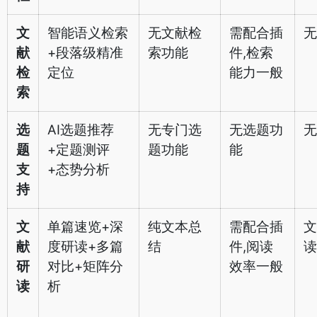
文
智能语义检索
无文献检
需配合插
无
献
+段落级精准
索功能
件,检索
检
定位
能力一般
索
选
AI选题推荐
无专门选
无选题功
无
题
+定题测评
题功能
能
支
+态势分析
持
文
单篇速览+深
纯文本总
需配合插
文
献
度研读+多篇
结
件,阅读
读
研
对比+矩阵分
效率一般
读
析