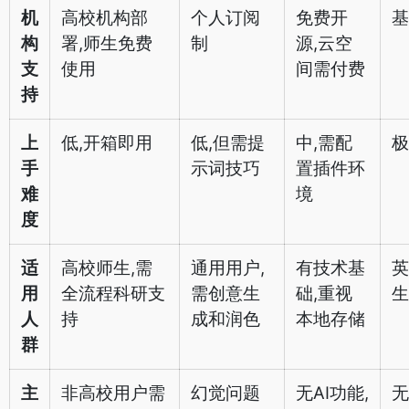
机
高校机构部
个人订阅
免费开
基
构
署,师生免费
制
源,云空
支
使用
间需付费
持
上
低,开箱即用
低,但需提
中,需配
极
手
示词技巧
置插件环
难
境
度
适
高校师生,需
通用用户,
有技术基
英
用
全流程科研支
需创意生
础,重视
生
人
持
成和润色
本地存储
群
主
非高校用户需
幻觉问题
无AI功能,
无