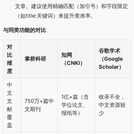
文章。建议使用精确匹配（加引号）和字段限定
（如title:关键词）来提升查准率。
与同类功能的对比
对
谷歌学术
比
知网
掌桥科研
（Google
维
（CNKI）
Scholar）
度
中
文
1亿+篇（含
收录不全，
文
750万+篇中
学位论文、
中文资源较
献
文期刊
报纸等）
少
覆
盖