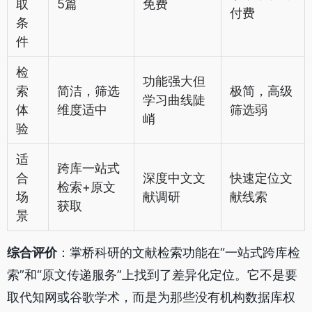
取
5篇
免费
付费
条
件
检
功能强大但
索
简洁，筛选
极简，高级
学习曲线陡
体
维度适中
筛选弱
峭
验
适
跨库一站式
合
深度中文文
快速定位文
检索+原文
场
献调研
献线索
获取
景
综合评价
：掌桥科研的文献检索功能在“一站式跨库检
索”和“原文传递服务”上找到了差异化定位。它不是要
取代知网或谷歌学术，而是为那些没有机构数据库权