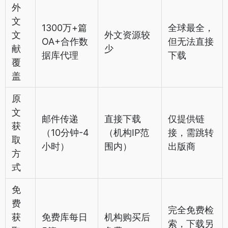
外
文
1300万+篇
全球最全，
文
外文资源较
OA+合作数
但无法直接
献
少
据库代理
下载
覆
盖
原
文
邮件传递
直接下载
仅提供链
获
（10分钟-4
（机构IP范
接，需跳转
取
小时）
围内）
出版商
方
式
免
费
完全免费检
获
免费库每日
机构购买后
索，下载另