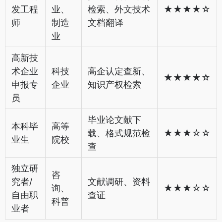
发工程
业、
检索、外文技术
★★★★☆
师
制造
文档翻译
业
高新技
术企业
科技
高企认定查新、
★★★★☆
申报专
企业
知识产权检索
员
毕业论文献下
本科毕
高等
载、格式规范检
★★★☆☆
业生
院校
查
独立研
咨
究者/
文献调研、资料
询、
★★★☆☆
自由职
查证
科普
业者