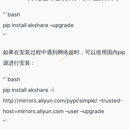
“`bash
pip install akshare –upgrade
“`
如果在安装过程中遇到网络超时，可以使用国内pip
源进行安装：
“`bash
pip install akshare -i
http://mirrors.aliyun.com/pypi/simple/ –trusted-
host=mirrors.aliyun.com –user –upgrade
“`