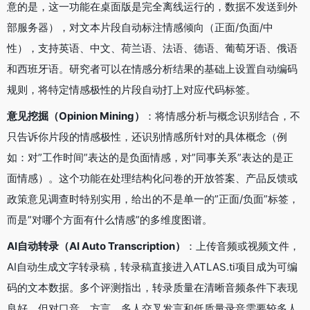
意的是，这一功能在桌面版是完全离线运行的，数据不发送到外
部服务器），对文本片段自动标注情感倾向（正面/负面/中
性），支持英语、中文、荷兰语、法语、德语、葡萄牙语、俄语
和西班牙语。研究者可以在情感分析结果的基础上设置自动编码
规则，将特定情感极性的片段自动打上对应代码标签。
意见挖掘（Opinion Mining）
：将情感分析与概念识别结合，不
只告诉你片段的情感极性，还识别情感所针对的具体概念（例
如：对”工作时间”表达的是负面情感，对”同事关系”表达的是正
面情感）。这个功能在处理结构化问卷的开放答案、产品反馈或
政策意见调查时特别实用，给出的不是单一的”正面/负面”标签，
而是”对哪个方面有什么情感”的多维度图谱。
AI自动转录（AI Auto Transcription）
：上传音频或视频文件，
AI自动生成文字转录稿，转录稿直接进入ATLAS.ti项目成为可编
码的文本数据。多个评测指出，转录质量在清晰音频条件下表现
良好，但对口音、方言、多人交叉发言和低质量录音需要较多人