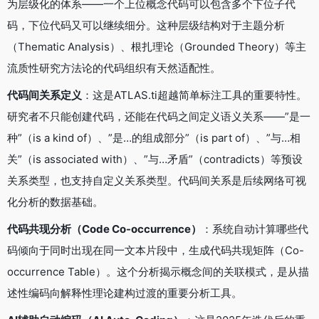
为层级化的体系——一个上位概念代码可以包含多个下位子代
码，下位代码又可以继续细分。这种层级结构对于主题分析
（Thematic Analysis）、根扎理论（Grounded Theory）等主
流质性研究方法论的代码组织有天然适配性。
代码间关系定义
：这是ATLAS.ti超越简单标注工具的重要特性。
研究者不只能创建代码，还能在代码之间定义语义关系——”是一
种”（is a kind of）、”是…的组成部分”（is part of）、”与…相
关”（is associated with）、”与…矛盾”（contradicts）等预设
关系类型，也支持自定义关系类型。代码间关系是后续网络可视
化分析的数据基础。
代码共现分析（Code Co-occurrence）
：系统自动计算哪些代
码倾向于同时出现在同一文本片段中，生成代码共现矩阵（Co-
occurrence Table）。这个分析揭示概念间的关联模式，是从描
述性编码向解释性理论建构过渡的重要分析工具。