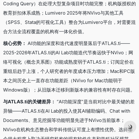
Coding Query）在处理大型复杂项目时功能完整；机构版授权的
教育折扣体系成熟；Lumivero 2025年将NVivo与其他工具
（SPSS、Stata的可视化工具）整合为Lumivero平台，对需要混
合方法全流程覆盖的机构有一体化价值。
核心劣势：
AI功能的深度和迭代速度明显落后于ATLAS.ti——
2025-2026年ATLAS.ti的AI Lab功能迭代节奏远快于NVivo；网
络可视化（概念关系图）功能成熟度弱于ATLAS.ti；订阅定价在
重组后趋于上涨，个人研究者的年度成本压力增加；Mac和PC版
本之间历史上一直存在功能差距（NVivo for Mac功能弱于
Windows版）；从旧版本迁移到新版本的兼容性有时存在问题。
与ATLAS.ti的关键差异：
“AI功能深度”是当前对比中最关键的差
异轴——ATLAS.ti在AI Lab的投入使其AI辅助编码、Chat with
Documents、意见挖掘等功能明显先进于NVivo当前版本；
NVivo在机构生态整合和学科传统认可度上有惯性优势。选择哪
个很大程度上取决于研究机构的现有软件生态和学科社区规范