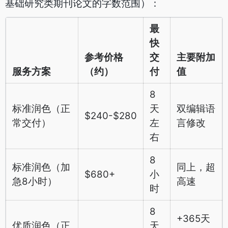
基础研究类期刊论文的字数范围）：
最
快
参考价格
交
主要附加
服务方案
（约）
付
值
8
标准润色（正
天
双编辑语
$240-$280
常交付）
左
言修改
右
8
标准润色（加
同上，超
$680+
小
急8小时）
高速
时
8
+365天
优质润色（正
天