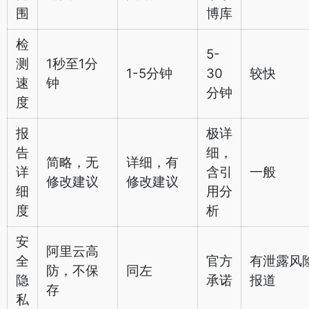
围
博库
检
5-
测
1秒至1分
1-5分钟
30
较快
速
钟
分钟
度
报
极详
告
细，
简略，无
详细，有
详
含引
一般
修改建议
修改建议
细
用分
度
析
安
阿里云高
全
官方
有泄露风
防，不保
同左
隐
承诺
报道
存
私