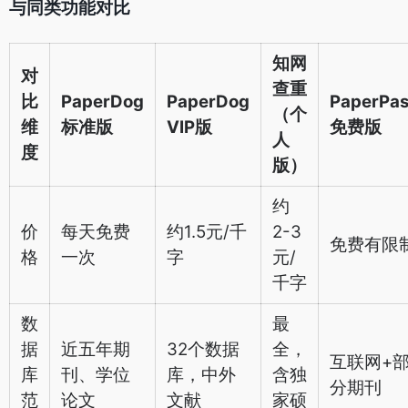
与同类功能对比
知网
对
查重
比
PaperDog
PaperDog
PaperPa
（个
维
标准版
VIP版
免费版
人
度
版）
约
价
每天免费
约1.5元/千
2-3
免费有限
格
一次
字
元/
千字
数
最
据
近五年期
32个数据
全，
互联网+
库
刊、学位
库，中外
含独
分期刊
范
论文
文献
家硕