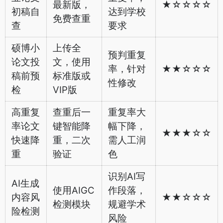
最新版，
★☆☆☆☆
初稿自
达到学校
免费查重
查
要求
硕博小
上传全
预判重复
论文投
文，使用
率，针对
★★☆☆☆
稿前预
标准版或
性修改
检
VIP版
高重复
查重后一
重复率大
率论文
键智能降
幅下降，
★★★☆☆
快速降
重，二次
需人工润
重
验证
色
识别AI写
AI生成
使用AIGC
作段落，
内容风
★★☆☆☆
检测模块
规避学术
险检测
风险