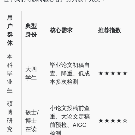
用
户
典型
核心需求
推荐指数
群
身份
体
本
科
毕业论文初稿自
大四
毕
查、降重、低成
★★★★★
学生
业
本多次检测
生
硕
小论文投稿前查
博
硕士/
重、大论文定稿
研
博士
★★★★☆
前预检、AIGC
究
在读
检测