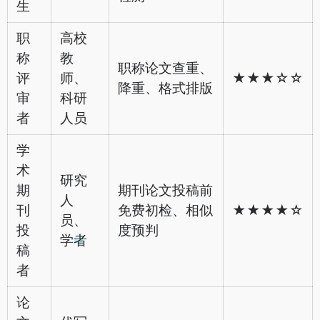
生
职
高校
称
教
职称论文查重、
评
师、
★★★☆☆
降重、格式排版
审
科研
者
人员
学
术
研究
期
期刊论文投稿前
人
刊
免费初检、相似
★★★★☆
员、
投
度预判
学者
稿
者
论