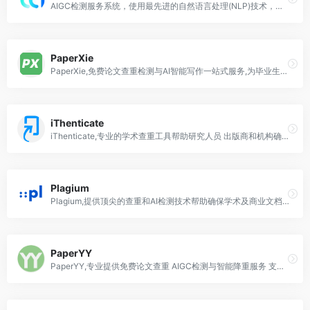
AIGC检测服务系统，使用最先进的自然语言处理(NLP)技术，检测论文是否由AI编写。支持期刊论文、学位论文、会议论文以及图书专著、科研成果、课程作业等检测。
PaperXie
PaperXie,免费论文查重检测与AI智能写作一站式服务,为毕业生提供论文降重 Aigc检测 智能排版等全流程支持
iThenticate
iThenticate,专业的学术查重工具帮助研究人员 出版商和机构确保文档原创性 维护研究声誉
Plagium
Plagium,提供顶尖的查重和AI检测技术帮助确保学术及商业文档的原创性
PaperYY
PaperYY,专业提供免费论文查重 AIGC检测与智能降重服务 支持识别ChatGPT等AI生成内容