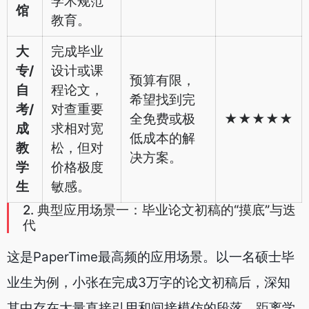
学术规范
馆
教育。
大
完成毕业
专/
设计或课
预算有限，
自
程论文，
希望找到完
考/
对查重要
全免费或极
★★★★★
成
求相对宽
低成本的解
教
松，但对
决方案。
学
价格极度
生
敏感。
2. 典型应用场景一：毕业论文初稿的“摸底”与迭
代
这是PaperTime最高频的应用场景。以一名硕士毕
业生为例，小张在完成3万字的论文初稿后，深知
其中存在大量直接引用和间接模仿的段落。距离学