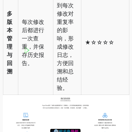
到每次
多
修改对
版
每次修改
重复率
本
后都进行
的影
管
一次查
响，形
★☆☆☆☆
理
重，并保
成修改
与
存历史报
日志，
回
告。
方便回
溯
溯和总
结经
验。