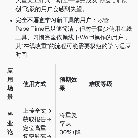
大量人工介入。期望一键完成从“抄袭”到“原
创”飞跃的用户会感到失望。
完全不愿意学习新工具的用户
：尽管
PaperTime已足够简洁，但对于极少使用在线
工具、习惯完全依赖线下Word操作的用户，
其“在线改重”的流程可能需要极短的学习适应
时间。
应
用
预期效
使用方式
难度等级
场
果
景
上传全文->
毕
将重复
获取报告->
业
率从
定位高重
论
30%+降
复率段落->