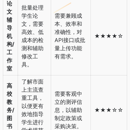
论
批量处理
文
学生论
需要兼顾成
辅
文，需要
本、效率和
导
高效、低
准确性，对
机
★★★★☆
成本的检
API接口或批
构/
测和辅助
量上传功能
工
修改工
有需求。
作
具。
室
了解市面
高
上主流查
校
需要客观中
重工具，
教
立的测评信
以便更有
务/
息，以辅助
★★★☆☆
效地指导
图
制定政策或
学生进行
书
采购决策。