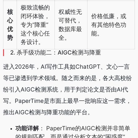
极致流畅的
核
权威性无
闭环体验，
价格低廉，或
心
可替代，
专为“降重”
有其他特色功
优
数据库最
这个核心任
能。
势
全。
务设计。
2. 杀手级功能二：AIGC检测与降重
进入2026年，AI写作工具如ChatGPT、文心一言
等已渗透到学术领域。随之而来的是，各大高校纷
纷引入AIGC检测系统，用于判定论文是否由AI代
写。PaperTime是市面上最早一批响应这一需求，
推出AIGC检测与降重功能的平台。
功能详解
： PaperTime的AIGC检测并非简单
的规则匹配，而是通过分析文本的“困惑度”、