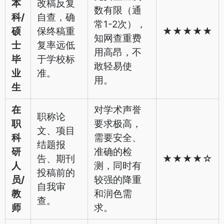
本
改稿反复
数有限（通
科/
自查，确
常1-2次），
硕
保终稿重
★★★★★
知网查重费
士
复率远低
用高昂，不
毕
于学校标
敢轻易使
业
准。
用。
生
在
对学术声誉
职称论
职
要求极高，
文、项目
科
需要安全、
结题报
研
准确的检
告、期刊
★★★★☆
人
测，同时有
投稿前的
员/
较强的降重
自我审
教
和润色需
查。
师
求。