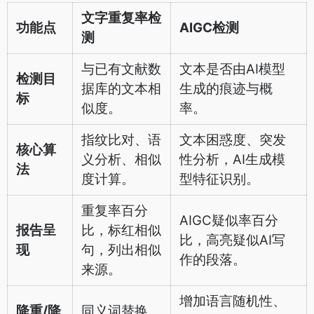
文字重复率检
功能点
AIGC检测
测
与已有文献数
文本是否由AI模型
检测目
据库的文本相
生成的痕迹与概
标
似度。
率。
指纹比对、语
文本困惑度、突发
核心算
义分析、相似
性分析，AI生成模
法
度计算。
型特征识别。
重复率百分
AIGC疑似率百分
报告呈
比，标红相似
比，高亮疑似AI写
现
句，列出相似
作的段落。
来源。
增加语言随机性、
降重/降
同义词替换、