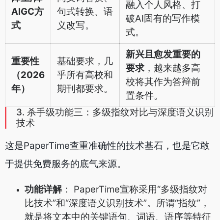
融入个人风格、打
AIGC方
句式转换、语
破AI固有的写作模
式
义改写。
式。
新兴且愈发重要的
重要性
基础要求，几
要求
，越来越多高
（2026
乎所有高校和
校将其作为答辩前
年）
期刊都要求。
置条件。
3. 杀手级功能三：多级指纹对比与深度语义识别
技术
这是PaperTime查重准确性的技术基石，也是它敢
于提供免费服务的底气来源。
功能详解
： PaperTime宣称采用“多级指纹对
比技术”和“深度语义识别技术”。所谓“指纹”，
就是将文本中的关键语句、词语、语序等特征