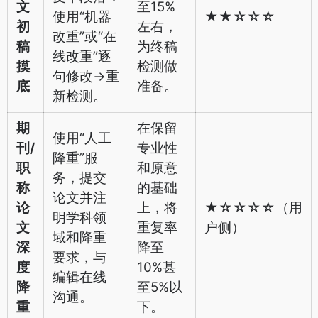
文
至15%
使用“机器
★★☆☆☆
初
左右，
改重”或“在
稿
为终稿
线改重”逐
摸
检测做
句修改->重
底
准备。
新检测。
期
在保留
使用“人工
刊/
专业性
降重”服
职
和原意
务，提交
称
的基础
论文并注
论
上，将
★☆☆☆☆（用
明学科领
文
重复率
户侧）
域和降重
深
降至
要求，与
度
10%甚
编辑在线
降
至5%以
沟通。
重
下。