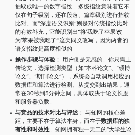
抽取成唯一的数字指纹。多级指纹意味着它不
仅在句子级别，还在段落、篇章级别进行指纹
比对。而“深度语义识别”则是对传统指纹比对
的有效补充，它能识别出“将‘我吃了苹果’改
为‘苹果被我吃了’”这类同义改写，因为两者的
语义指纹是高度相似的。
操作步骤与体验
： 用户侧是无感的。你只需上
传论文，选择检测类型（如“本科论文”、“硕博
论文”、“期刊论文”），系统会自动调用相应的
数据库和算法进行检测。从提交到出结果，通
常在30秒到5分钟之间，具体取决于论文长度
和服务器负载。
与竞品的技术对比与评述
： 与知网的核心差
距，主要不在于算法本身，而在于
数据库的独
有性和时效性
。知网拥有独一无二的“大学生论