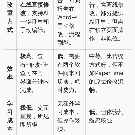
告，对照
改
在线直接修
告，需离线修
报告在
重
改
，支持AI
改。部分提供
Word中
方
一键降重和
AI降重，但需
手动修
式
手动编辑。
在独立页面操
改，流程
作，非原位。
割裂。
极高
。查
低
。需要
中等
。比传统
看-修改-重
在两个软
方式好，但不
效
查可在同一
件间来回
如PaperTime
率
界面分钟内
切换，耗
的原位修改流
完成。
时费力。
畅。
学
无额外学
极低
。交互
习
习成本，
低
。但体验割
直观，所见
成
但操作繁
裂感较强。
即所得。
本
琐。