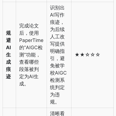
识别出
AI写作
痕迹，
完成论文
为后续
规
后，使用
人工改
避
PaperTime
写提供
AI
的“AIGC检
明确指
生
测”功能，
★★☆☆☆
引，避
成
查看哪些
免被学
痕
段落被判
校AIGC
迹
定为AI生
检测系
成。
统判定
为违
规。
清晰看