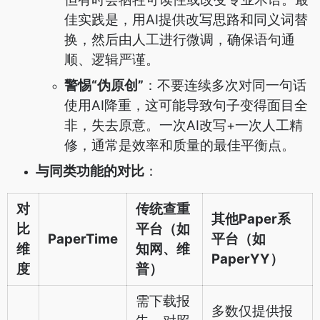
佳实践是，用AI提供改写思路和同义词替
换，然后由人工进行微调，确保语句通
顺、逻辑严谨。
警惕“伪原创”
：不要连续多次对同一句话
使用AI降重，这可能导致句子变得面目全
非，失去原意。一次AI改写+一次人工精
修，通常是效率和质量的最佳平衡点。
与同类功能的对比
：
对
传统查重
其他Paper系
比
平台（如
PaperTime
平台（如
维
知网、维
PaperYY）
度
普）
需下载报
多数仅提供报