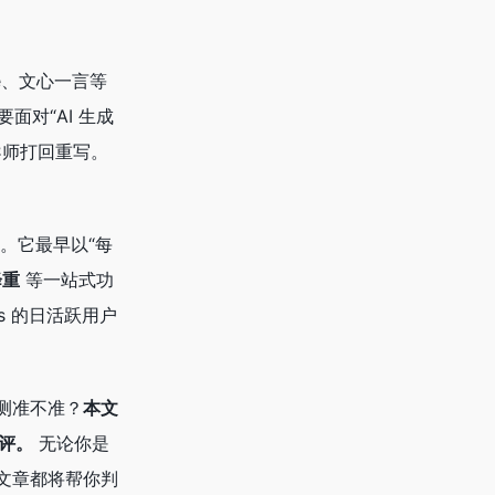
de、文心一言等
面对“AI 生成
导师打回重写。
。它最早以“每
降重
等一站式功
s 的日活跃用户
检测准不准？
本文
评。
无论你是
文章都将帮你判