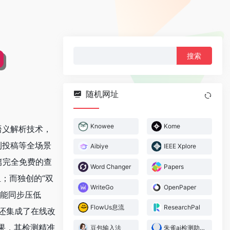
搜
索：
随机网址
Knowee
Kome
语义解析技术，
刊投稿等全场景
Aibiye
IEEE Xplore
篇完全免费的查
Word Changer
Papers
；而独创的“双
WriteGo
OpenPaper
还能同步压低
FlowUs息流
ResearchPal
s还集成了在线改
果，其检测精准
豆包输入法
朱雀ai检测助手