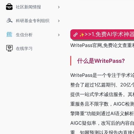
社区新闻情报
科研基金专利组织
>>1.免费AI学术神器
生信分析
✨
WritePass官网,免费论文
在线学习
什么是WritePass?
WritePass是一个专注
整合了超过1亿篇期刊、20
提供一站式学术诚信服务。其
重服务且不限字数，AIGC
擎降重”功能则通过AI语义
AIGC疑似率，改写后的内容
重、知网预测以及报告内直接