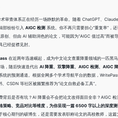
。
术审查体系正在经历一场静默的革命。随着 ChatGPT、Clau
辑部纷纷引入
AIGC 检测
系统。你不再只需要担心“重复率”，还要
创、但由 AI 辅助润色的论文，可能因为“AIGC 值过高”而被
具已经捉襟见肘。
Pass
在近两年迅速崛起，成为中文论文查重降重领域的一匹黑马
市场，随后快速迭代出
AI 降重、双擎降重、AIGC 检测、AIGC 
统的预测通道。根据全网多个学术导航平台的数据，WritePas
书、CSDN 等社区被频繁推荐为“论文自救必备工具”。
背后是否有坑？AI 降重会不会把论文改得面目全非？AIGC 
策略、竞品对比等维度，为你呈现一篇 6500 字以上的深度测
于核心期刊的硕博生，还是需要发表职称论文的高校教师，这篇