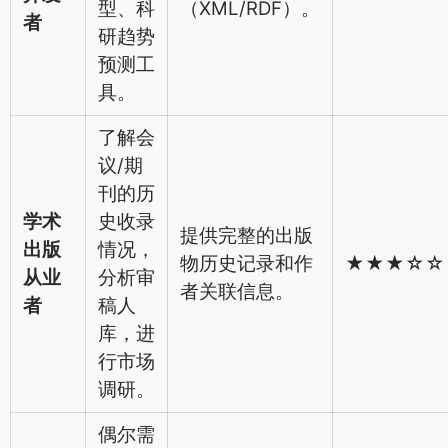
型、科
（XML/RDF）。
者
研趋势
预测工
具。
了解会
议/期
刊的历
学术
史收录
提供完整的出版
出版
情况，
物历史记录和作
★★★☆☆
从业
分析审
者关联信息。
者
稿人
库，进
行市场
调研。
偶尔需