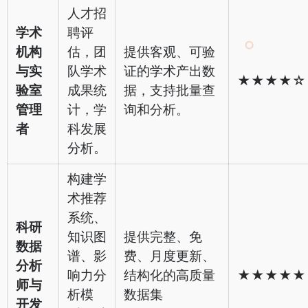
人才招
学术
聘评
机构
估，团
提供客观、可验
与实
队学术
证的学术产出数
★★★★☆
验室
成果统
据，支持批量查
管理
计，学
询和分析。
者
科发展
分析。
构建学
术推荐
系统、
科研
知识图
提供完整、免
数据
谱、影
费、月度更新、
分析
响力分
结构化的高质量
★★★★★
师与
析模
数据集
开发