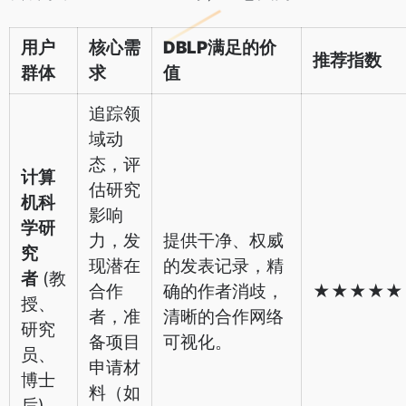
用户
核心需
DBLP满足的价
推荐指数
群体
求
值
追踪领
域动
态，评
计算
估研究
机科
影响
学研
力，发
提供干净、权威
究
现潜在
的发表记录，精
者
(教
合作
确的作者消歧，
★★★★★
授、
者，准
清晰的合作网络
研究
备项目
可视化。
员、
申请材
博士
料（如
后)